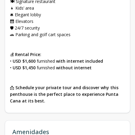
🍽️ Signature restaurant
👧 Kids’ area
🛎️ Elegant lobby
🛗 Elevators
🛡️ 24/7 security
🚗 Parking and golf cart spaces
💰
Rental Price:
•
USD $1,600
furnished
with internet included
•
USD $1,450
furnished
without internet
📩
Schedule your private tour and discover why this
penthouse is the perfect place to experience Punta
Cana at its best.
Amenidades