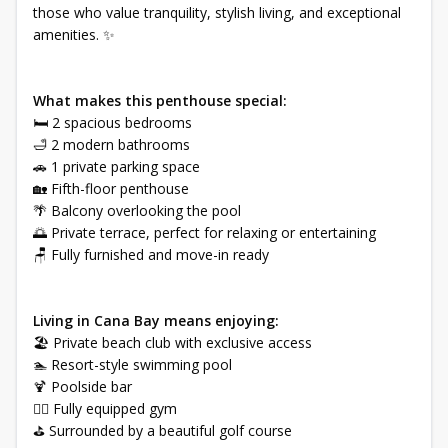
those who value tranquility, stylish living, and exceptional
amenities. ✨
What makes this penthouse special:
🛏️ 2 spacious bedrooms
🛁 2 modern bathrooms
🚗 1 private parking space
🏡 Fifth-floor penthouse
🌴 Balcony overlooking the pool
🌅 Private terrace, perfect for relaxing or entertaining
🪑 Fully furnished and move-in ready
Living in Cana Bay means enjoying:
🏖️ Private beach club with exclusive access
🏊 Resort-style swimming pool
🍹 Poolside bar
🏋️‍♂️ Fully equipped gym
⛳ Surrounded by a beautiful golf course