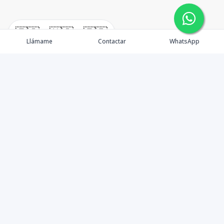
🇪🇸
🇺🇸
🇫🇷
Llámame
Contactar
WhatsApp
TuCasaRD es una empresa de gestión y asesoría en
bienes raíces en la Republica Dominicana, ubicada en la
Ciudad de Santo Domingo, D.N. Esta especializada en el
mercado inmobiliario de todo el país.
Contáctanos
8095626884