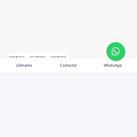
🇪🇸
🇺🇸
🇫🇷
Llámame
Contactar
WhatsApp
TuCasaRD es una empresa de gestión y asesoría en
bienes raíces en la Republica Dominicana, ubicada en la
Ciudad de Santo Domingo, D.N. Esta especializada en el