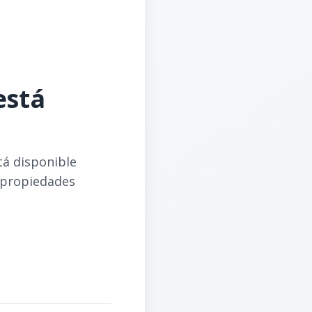
está
tá disponible
 propiedades