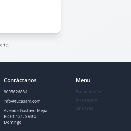
orte.
Contáctanos
Menu
8095626884
Propiedades
Instagram
info@tucasard.com
LinkTree
Avenida Gustavo Mejía
Ricart 121, Santo
Domingo