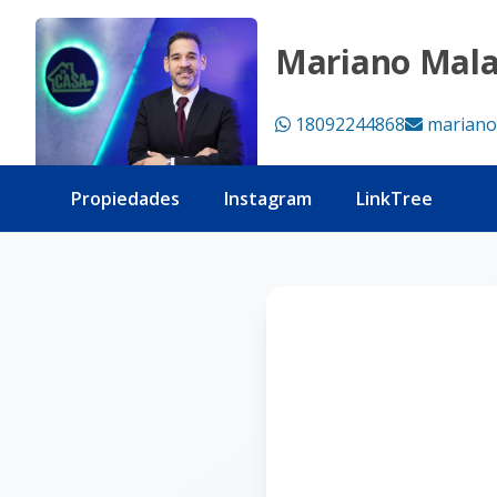
Página no encontrada - Tu Casa RD
Mariano Mal
18092244868
mariano
Propiedades
Instagram
LinkTree