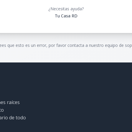
¿Necesitas ayuda?
Tu Casa RD
rees que esto es un error, por favor contacta a nuestro equipo de sop
es raíces
to
ario de todo