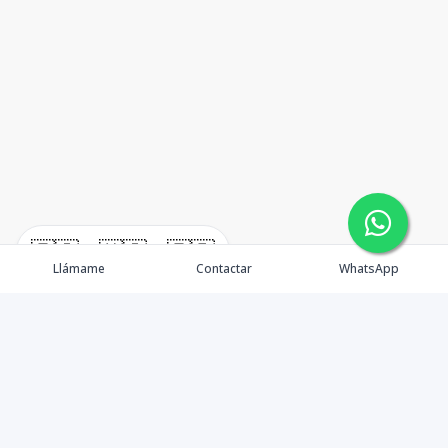
🇪🇸
🇺🇸
🇫🇷
Llámame
Contactar
WhatsApp
TuCasaRD es una empresa de gestión y asesoría en