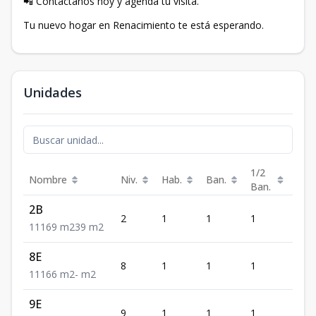
📲 Contáctanos hoy y agenda tu visita.
Tu nuevo hogar en Renacimiento te está esperando.
Unidades
1/2
Nombre
Niv.
Hab.
Ban.
Est.
Ban.
2B
2
1
1
1
1
1
1
1
69
m2
39
m2
8E
8
1
1
1
1
1
1
1
66
m2
-
m2
9E
9
1
1
1
1