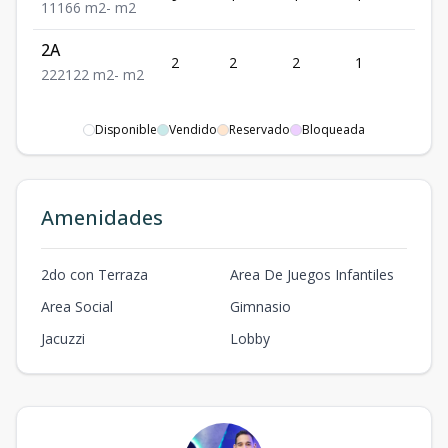
1
1
1
66
m2
-
m2
2A
2
2
2
1
2
2
2
2
122
m2
-
m2
Disponible
Vendido
Reservado
Bloqueada
Amenidades
2do con Terraza
Area De Juegos Infantiles
Area Social
Gimnasio
Jacuzzi
Lobby