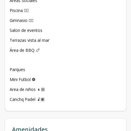
Áreas Sociales
Piscina 🏊‍♀️
Gimnasio 🏋️‍♀️
Salon de eventos
Terrazas vista al mar
Área de BBQ 🍗
Parques
Mini Futbol ⚽️
Area de niños 👦🏼
Canchq Padel 🤾🏽
Amenidades