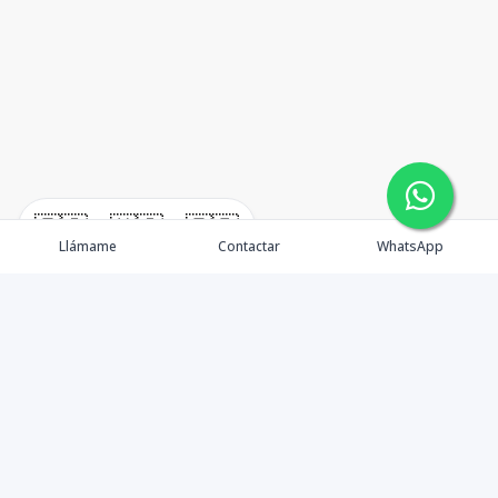
🇪🇸
🇺🇸
🇫🇷
Llámame
Contactar
WhatsApp
TuCasaRD es una empresa de gestión y asesoría en
bienes raíces en la Republica Dominicana, ubicada en la