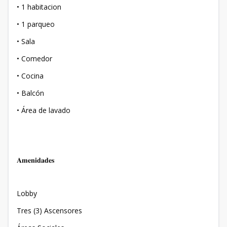
•⁠ ⁠1 habitacion
•⁠ ⁠1 parqueo
•⁠ ⁠Sala
•⁠ ⁠Comedor
•⁠ ⁠Cocina
•⁠ ⁠Balcón
•⁠ ⁠Área de lavado
𝐀𝐦𝐞𝐧𝐢𝐝𝐚𝐝𝐞𝐬
Lobby
Tres (3) Ascensores