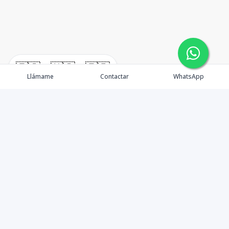
🇪🇸
🇺🇸
🇫🇷
Llámame
Contactar
WhatsApp
TuCasaRD es una empresa de gestión y asesoría en
bienes raíces en la Republica Dominicana, ubicada en la
Ciudad de Santo Domingo, D.N. Esta especializada en el
mercado inmobiliario de todo el país.