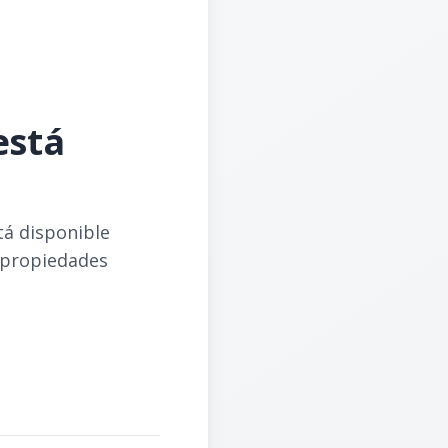
está
tá disponible
 propiedades