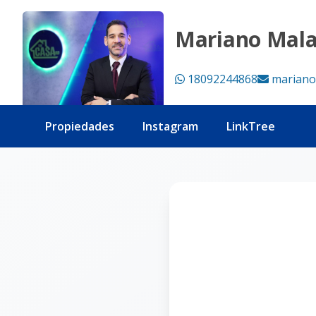
Página no encontrada - Tu Casa RD
Mariano Mal
18092244868
mariano
Propiedades
Instagram
LinkTree