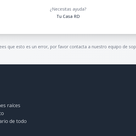
¿Necesitas ayuda?
Tu Casa RD
rees que esto es un error, por favor contacta a nuestro equipo de sop
es raíces
to
ario de todo