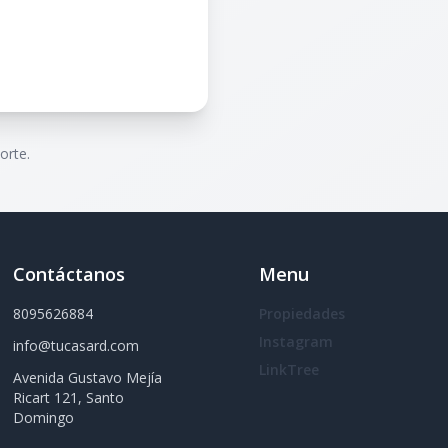
orte.
Contáctanos
Menu
8095626884
Propiedades
Instagram
info@tucasard.com
LinkTree
Avenida Gustavo Mejía
Ricart 121, Santo
Domingo