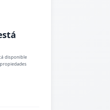
está
tá disponible
 propiedades