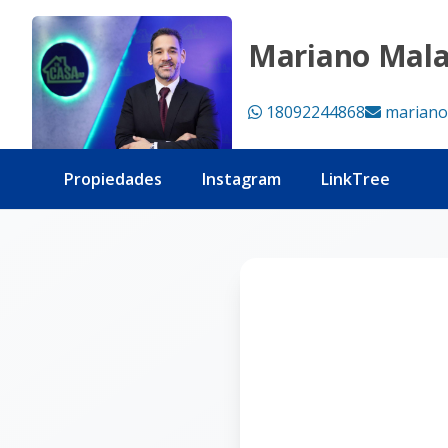
Página no encontrada - Tu Casa RD
Mariano Mal
18092244868
mariano
Propiedades
Instagram
LinkTree