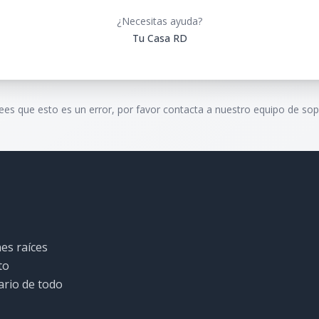
¿Necesitas ayuda?
Tu Casa RD
rees que esto es un error, por favor contacta a nuestro equipo de sop
es raíces
to
ario de todo