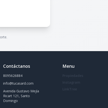
orte.
Contáctanos
Menu
8095626884
Propiedades
Instagram
info@tucasard.com
LinkTree
Avenida Gustavo Mejía
Ricart 121, Santo
Domingo