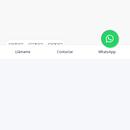
🇪🇸
🇺🇸
🇫🇷
Llámame
Contactar
WhatsApp
TuCasaRD es una empresa de gestión y asesoría en
bienes raíces en la Republica Dominicana, ubicada en la
Ciudad de Santo Domingo, D.N. Esta especializada en el
mercado inmobiliario de todo el país.