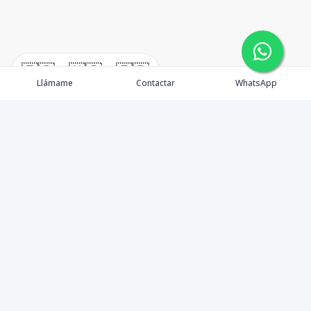
🇪🇸
🇺🇸
🇫🇷
Llámame
Contactar
WhatsApp
TuCasaRD es una empresa de gestión y asesoría en
bienes raíces en la Republica Dominicana, ubicada en la
Ciudad de Santo Domingo, D.N. Esta especializada en el
mercado inmobiliario de todo el país.
Contáctanos