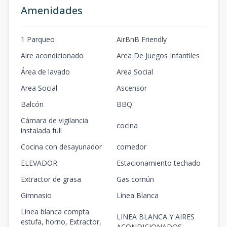
Amenidades
1 Parqueo
AirBnB Friendly
Aire acondicionado
Area De Juegos Infantiles
Área de lavado
Area Social
Area Social
Ascensor
Balcón
BBQ
Cámara de vigilancia
cocina
instalada full
Cocina con desayunador
comedor
ELEVADOR
Estacionamiento techado
Extractor de grasa
Gas común
Gimnasio
Línea Blanca
Linea blanca compta.
LINEA BLANCA Y AIRES
estufa, horno, Extractor,
ACONDICIONADOS