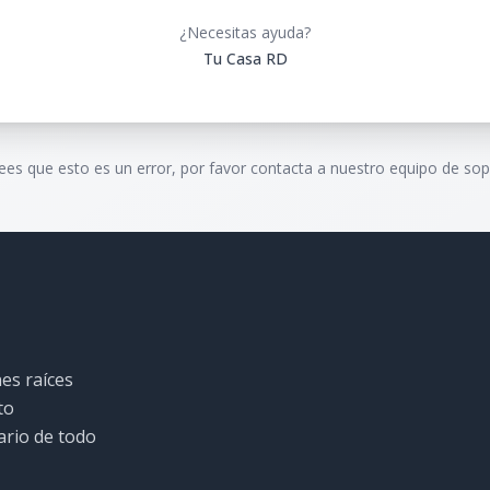
¿Necesitas ayuda?
Tu Casa RD
rees que esto es un error, por favor contacta a nuestro equipo de sop
es raíces
to
ario de todo