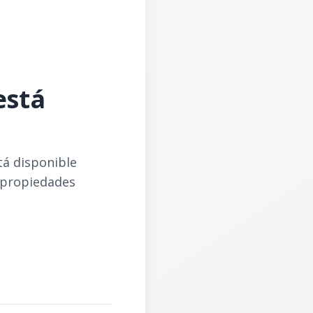
está
tá disponible
 propiedades