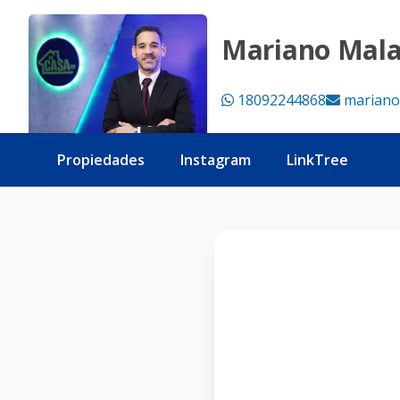
Página no encontrada - Tu Casa RD
Mariano Mal
18092244868
mariano
Propiedades
Instagram
LinkTree