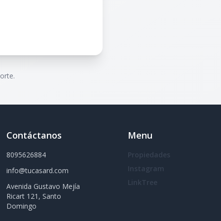
orte.
Contáctanos
Menu
8095626884
Propiedades
Instagram
info@tucasard.com
LinkTree
Avenida Gustavo Mejía
Ricart 121, Santo
Domingo