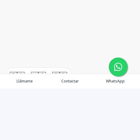
🇪🇸
🇺🇸
🇫🇷
Llámame
Contactar
WhatsApp
TuCasaRD es una empresa de gestión y asesoría en