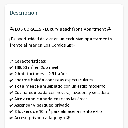
Descripción
🏝️
LOS CORALES - Luxury Beachfront Apartment
🏝️
¡Tu oportunidad de vivir en un
exclusivo apartamento
frente al mar
en Los Corales! 🌊✨
📍
Características:
✔️
138.50 m²
en
2do nivel
✔️
2 habitaciones
|
2.5 baños
✔️
Enorme balcón
con vistas espectaculares
✔️
Totalmente amueblado
con un estilo moderno
✔️
Cocina equipada
con nevera, lavadora y secadora
✔️
Aire acondicionado
en todas las áreas
✔️
Ascensor y parqueo privado
✔️
2 lockers de 10 m²
para almacenamiento extra
✔️
Acceso privado a la playa
🏖️