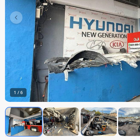
1
/
6