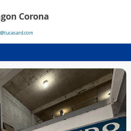
agon Corona
@tucasard.com