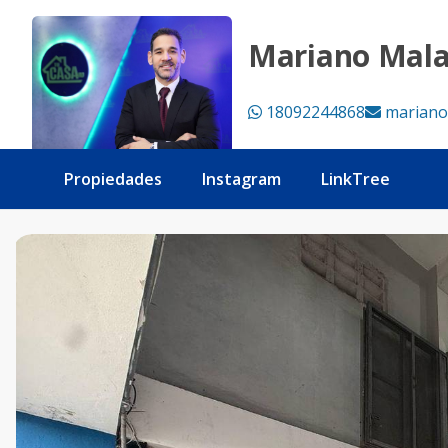
Local comercial en venta Villa Juana - Tu Casa RD
Mariano Mal
18092244868
mariano
Propiedades
Instagram
LinkTree