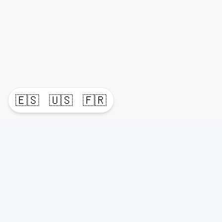
🇪🇸
🇺🇸
🇫🇷