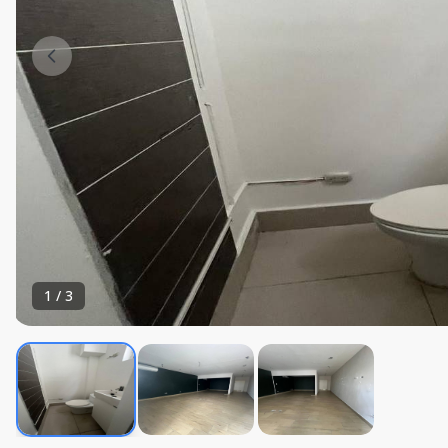
1
/
3