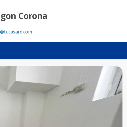
agon Corona
@tucasard.com