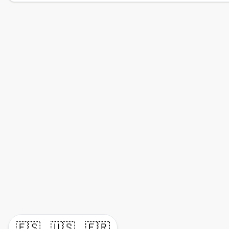
🇪🇸
🇺🇸
🇫🇷