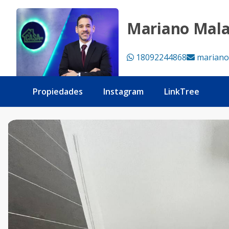
Local Comercial en Alquiler, Bella Vista - Tu Casa RD
Mariano Mal
18092244868
mariano
Propiedades
Instagram
LinkTree