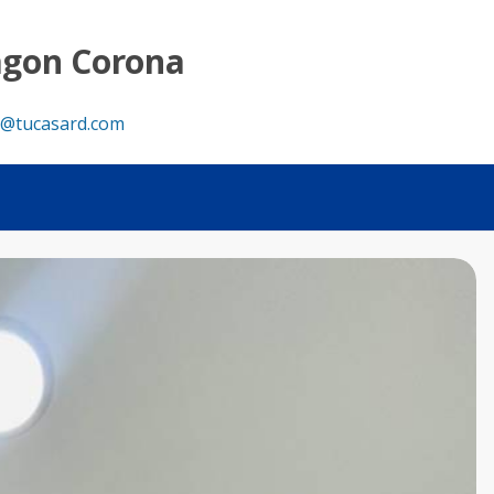
agon Corona
@tucasard.com