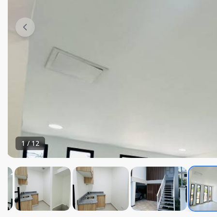
1
/
12