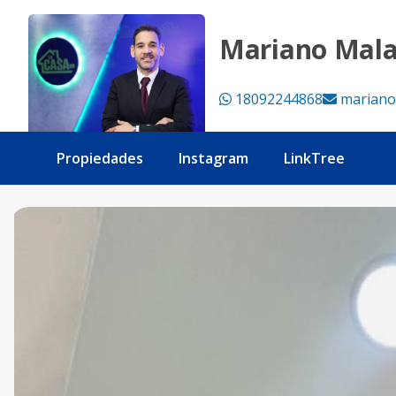
Local Nuevo a Estrenar en El Millón - Tu Casa RD
Mariano Mal
18092244868
mariano
Propiedades
Instagram
LinkTree