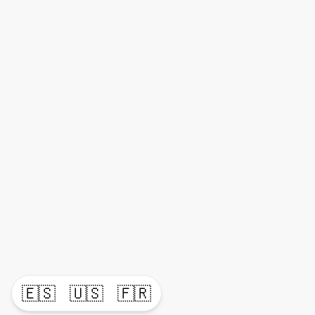
🇪🇸
🇺🇸
🇫🇷