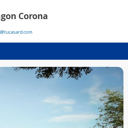
partamento propio en Santo Domingo Norte! 🏡✨ - Tu Casa 
agon Corona
@tucasard.com