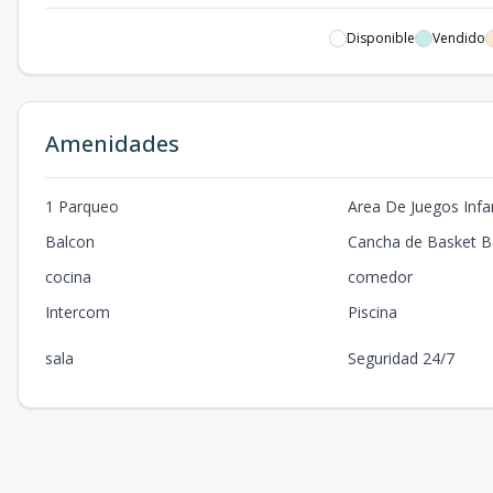
V-301
3
2
1
Disponible
Vendido
V-302
3
2
1
V-303
3
2
1
Amenidades
V-402
4
2
1
1 Parqueo
Area De Juegos Infan
A-401
4
2
1
Balcon
Cancha de Basket Ba
cocina
comedor
Intercom
Piscina
sala
Seguridad 24/7