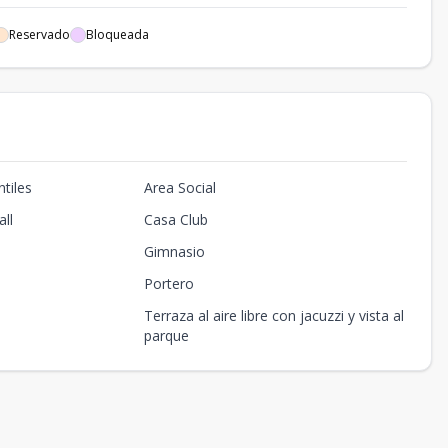
1
57
US$ 62,000
Disponible
Reservado
Bloqueada
1
57
US$ 62,000
Disponible
1
53
US$ 60,000
Disponible
1
57
US$ 59,000
Disponible
tiles
Area Social
1
57
US$ 55,000
Disponible
ll
Casa Club
Gimnasio
Portero
Terraza al aire libre con jacuzzi y vista al
parque