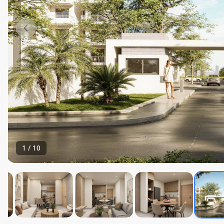
1
/
10