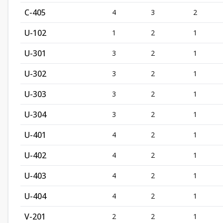
C-405
4
3
2
U-102
1
2
1
U-301
3
2
1
U-302
3
2
1
U-303
3
2
1
U-304
3
2
1
U-401
4
2
1
U-402
4
2
1
U-403
4
2
1
U-404
4
2
1
V-201
2
2
1