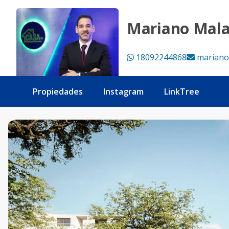
🚨 ¡La oportunidad que estabas esperando para tener tu a
Mariano Mal
18092244868
mariano
Propiedades
Instagram
LinkTree