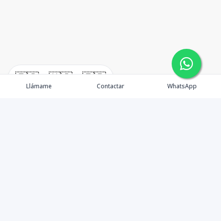
🇪🇸
🇺🇸
🇫🇷
Llámame
Contactar
WhatsApp
TuCasaRD es una empresa de gestión y asesoría en
bienes raíces en la Republica Dominicana, ubicada en la
Ciudad de Santo Domingo, D.N. Esta especializada en el
mercado inmobiliario de todo el país.