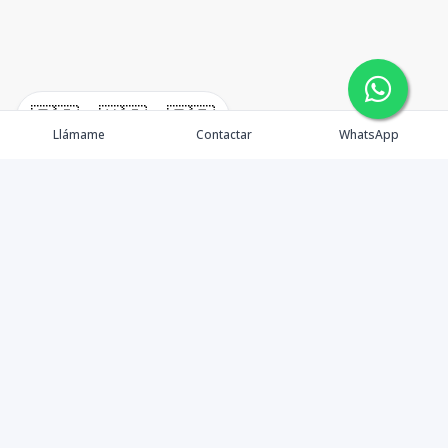
🇪🇸
🇺🇸
🇫🇷
Llámame
Contactar
WhatsApp
TuCasaRD es una empresa de gestión y asesoría en
bienes raíces en la Republica Dominicana, ubicada en la
Ciudad de Santo Domingo, D.N. Esta especializada en el
mercado inmobiliario de todo el país.