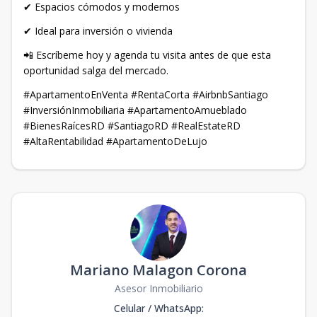
✔ Espacios cómodos y modernos
✔ Ideal para inversión o vivienda
📲 Escríbeme hoy y agenda tu visita antes de que esta
oportunidad salga del mercado.
#ApartamentoEnVenta #RentaCorta #AirbnbSantiago
#InversiónInmobiliaria #ApartamentoAmueblado
#BienesRaícesRD #SantiagoRD #RealEstateRD
#AltaRentabilidad #ApartamentoDeLujo
Mariano Malagon Corona
Asesor Inmobiliario
Celular / WhatsApp
: