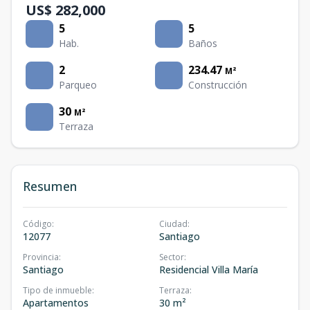
US$ 282,000
5
5
Hab.
Baños
2
234.47
M²
Parqueo
Construcción
30
M²
Terraza
Resumen
Código
:
Ciudad
:
12077
Santiago
Provincia
:
Sector
:
Santiago
Residencial Villa María
Tipo de inmueble
:
Terraza
:
Apartamentos
30 m²