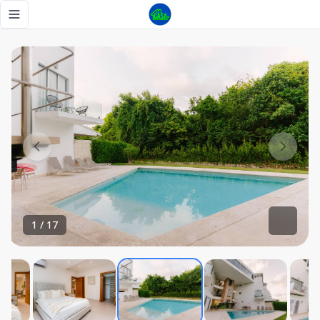
Apto en punta cana village en venta completamente amueb
Toggle navigation menu
1
/
17