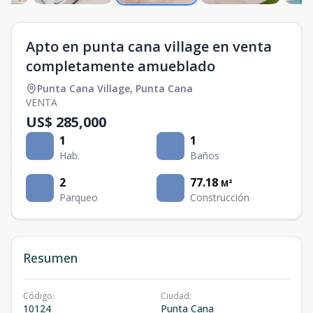
Apto en punta cana village en venta
completamente amueblado
Punta Cana Village
,
Punta Cana
VENTA
US$ 285,000
1
1
Hab.
Baños
2
77.18
M²
Parqueo
Construcción
Resumen
Código
:
Ciudad
:
10124
Punta Cana