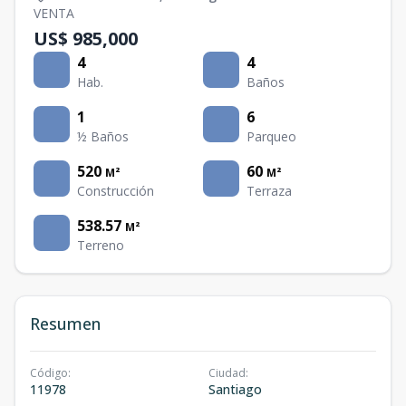
VENTA
US$ 985,000
4
4
Hab.
Baños
1
6
½ Baños
Parqueo
520
60
M²
M²
Construcción
Terraza
538.57
M²
Terreno
Resumen
Código
:
Ciudad
:
11978
Santiago