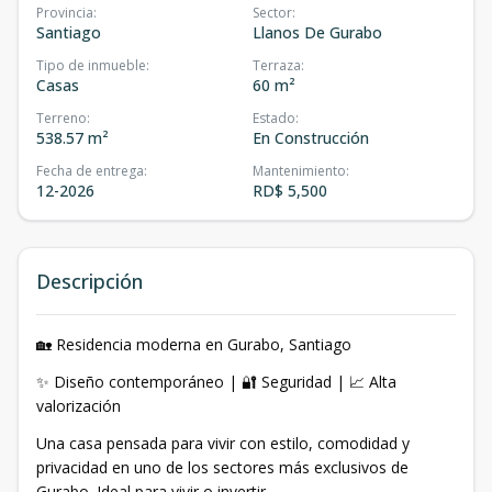
Provincia
:
Sector
:
Santiago
Llanos De Gurabo
Tipo de inmueble
:
Terraza
:
Casas
60 m²
Terreno
:
Estado
:
538.57 m²
En Construcción
Fecha de entrega
:
Mantenimiento
:
12-2026
RD$ 5,500
Descripción
🏡 Residencia moderna en Gurabo, Santiago
✨ Diseño contemporáneo | 🔐 Seguridad | 📈 Alta
valorización
Una casa pensada para vivir con estilo, comodidad y
privacidad en uno de los sectores más exclusivos de
Gurabo. Ideal para vivir o invertir.