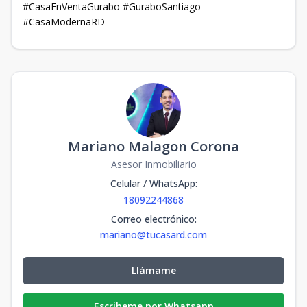
#CasaEnVentaGurabo #GuraboSantiago
#CasaModernaRD
Mariano Malagon Corona
Asesor Inmobiliario
Celular / WhatsApp
:
18092244868
Correo electrónico
:
mariano@tucasard.com
Llámame
Escribeme por Whatsapp