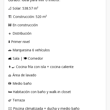
📐 Solar: 538.57 m²
🏗 Construcción: 520 m²
🚧 En construcción
🔹 Distribución
⬇️ Primer nivel
🚗 Marquesina 6 vehículos
🛋 Sala | 🍽 Comedor
👩‍🍳 Cocina fría con isla + cocina caliente
🧺 Área de lavado
🚻 Medio baño
🛏 Habitación con baño y walk-in closet
🌿 Terraza
🏊‍♂️ Piscina climatizada + ducha y medio baño