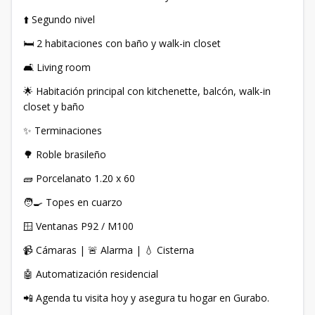
⬆️ Segundo nivel
🛏 2 habitaciones con baño y walk-in closet
🛋 Living room
🌟 Habitación principal con kitchenette, balcón, walk-in
closet y baño
✨ Terminaciones
🌳 Roble brasileño
🧱 Porcelanato 1.20 x 60
🧑‍🍳 Topes en cuarzo
🪟 Ventanas P92 / M100
📹 Cámaras | 🚨 Alarma | 💧 Cisterna
🤖 Automatización residencial
📲 Agenda tu visita hoy y asegura tu hogar en Gurabo.