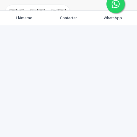
🇪🇸
🇺🇸
🇫🇷
Llámame
Contactar
WhatsApp
TuCasaRD es una empresa de gestión y asesoría en
bienes raíces en la Republica Dominicana, ubicada en la
Ciudad de Santo Domingo, D.N. Esta especializada en el
mercado inmobiliario de todo el país.
Contáctanos
8095626884
info@tucasard.com