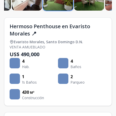
Hermoso Penthouse en Evaristo
Morales 📍
Evaristo Morales
,
Santo Domingo D.N.
VENTA AMUEBLADO
US$ 490,000
4
4
Hab.
Baños
1
2
½ Baños
Parqueo
430
M²
Construcción