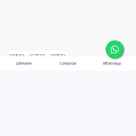
🇪🇸
🇺🇸
🇫🇷
Llámame
Contactar
WhatsApp
TuCasaRD es una empresa de gestión y asesoría en
bienes raíces en la Republica Dominicana, ubicada en la
Ciudad de Santo Domingo, D.N. Esta especializada en el