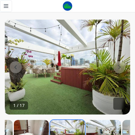
Hermoso Penthouse en Evaristo Morales 📍 - Tu Casa RD
Toggle navigation menu
1
/
17