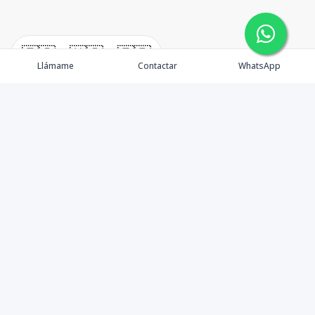
🇪🇸
🇺🇸
🇫🇷
Llámame
Contactar
WhatsApp
TuCasaRD es una empresa de gestión y asesoría en
bienes raíces en la Republica Dominicana, ubicada en la
Ciudad de Santo Domingo, D.N. Esta especializada en el
mercado inmobiliario de todo el país.
Contáctanos
8095626884