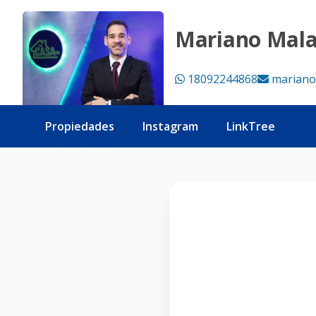
Página no encontrada - Tu Casa RD
Mariano Mal
18092244868
mariano
Propiedades
Instagram
LinkTree