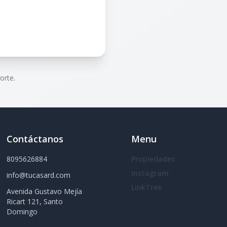
orte.
Contáctanos
Menu
8095626884
Propiedades
Instagram
info@tucasard.com
LinkTree
Avenida Gustavo Mejía
Ricart 121, Santo
Domingo