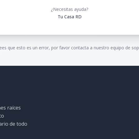
¿Necesitas ayuda?
Tu Casa RD
rees que esto es un error, por favor contacta a nuestro equipo de sop
es raíces
to
ario de todo