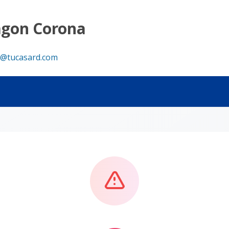
agon Corona
@tucasard.com