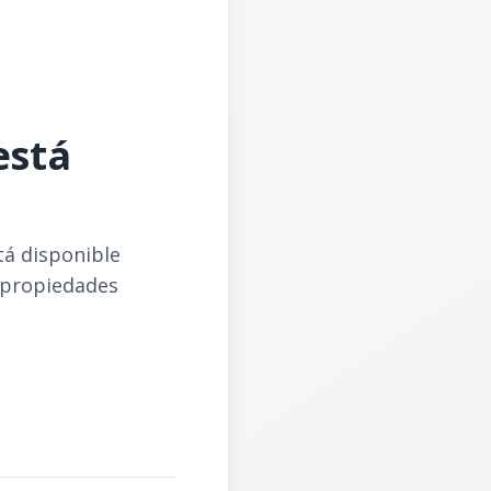
está
tá disponible
 propiedades