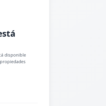
está
tá disponible
 propiedades