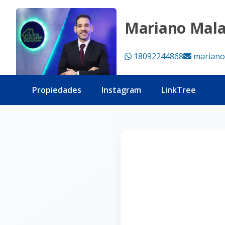
Página no encontrada - Tu Casa RD
Mariano Mal
18092244868
mariano
Propiedades
Instagram
LinkTree