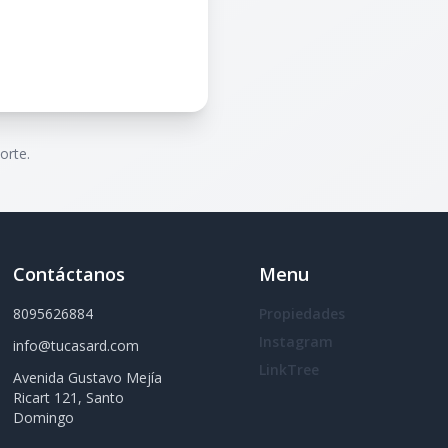
orte.
Contáctanos
Menu
8095626884
Propiedades
Instagram
info@tucasard.com
LinkTree
Avenida Gustavo Mejía
Ricart 121, Santo
Domingo