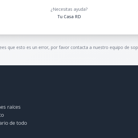
¿Necesitas ayuda?
Tu Casa RD
rees que esto es un error, por favor contacta a nuestro equipo de sop
es raíces
to
ario de todo