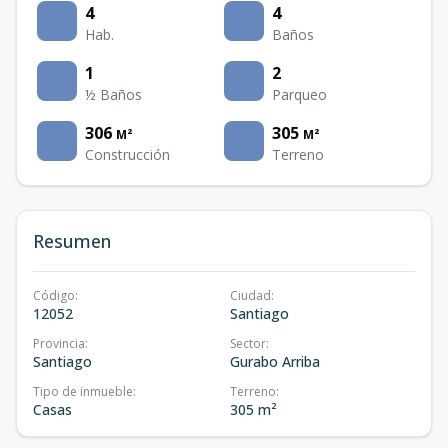
4
4
Hab.
Baños
1
2
½ Baños
Parqueo
306
305
M²
M²
Construcción
Terreno
Resumen
Código
:
Ciudad
:
12052
Santiago
Provincia
:
Sector
:
Santiago
Gurabo Arriba
Tipo de inmueble
:
Terreno
:
Casas
305 m²