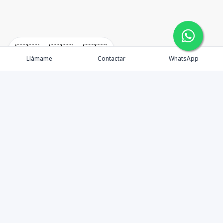
🇪🇸
🇺🇸
🇫🇷
Llámame
Contactar
WhatsApp
TuCasaRD es una empresa de gestión y asesoría en
bienes raíces en la Republica Dominicana, ubicada en la
Ciudad de Santo Domingo, D.N. Esta especializada en el
mercado inmobiliario de todo el país.
Contáctanos