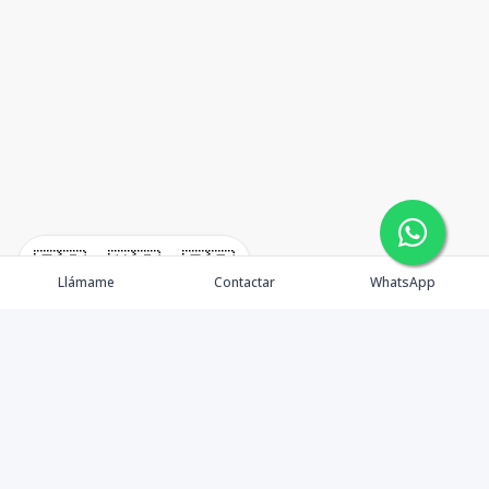
🇪🇸
🇺🇸
🇫🇷
Llámame
Contactar
WhatsApp
TuCasaRD es una empresa de gestión y asesoría en