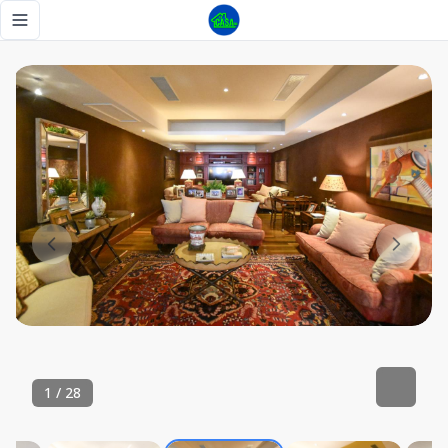
Gigantesco apartamento en La Esperilla - Tu Casa RD
Toggle navigation menu
1
/
28