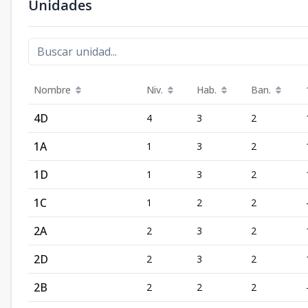
Unidades
Nombre
Niv.
Hab.
Ban.
4D
4
3
2
1A
1
3
2
1D
1
3
2
1C
1
2
2
2A
2
3
2
2D
2
3
2
2B
2
2
2