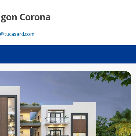
agon Corona
@tucasard.com