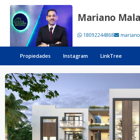
Exclusivo Proyecto Residencial, Punta Cana - Tu Casa RD
Mariano Mal
18092244868
mariano
Propiedades
Instagram
LinkTree