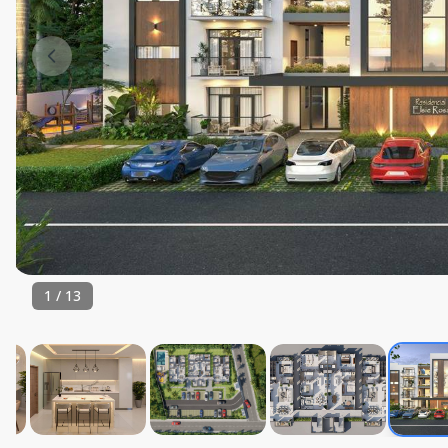
1
/
13