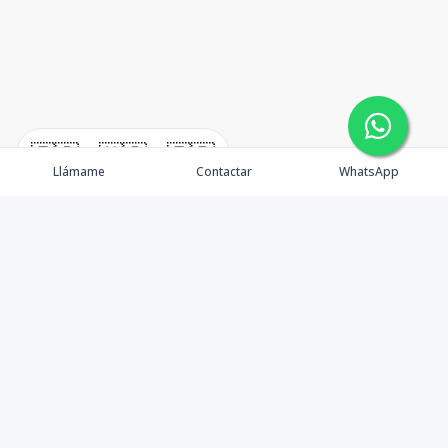
🇪🇸
🇺🇸
🇫🇷
Llámame
Contactar
WhatsApp
TuCasaRD es una empresa de gestión y asesoría en
bienes raíces en la Republica Dominicana, ubicada en la
Ciudad de Santo Domingo, D.N. Esta especializada en el
mercado inmobiliario de todo el país.