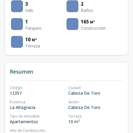
3
2
Hab.
Baños
1
165
M²
Parqueo
Construcción
10
M²
Terraza
Resumen
Código
:
Ciudad
:
12357
Cabeza De Toro
Provincia
:
Sector
:
La Altagracia
Cabeza De Toro
Tipo de inmueble
:
Terraza
:
Apartamentos
10 m²
Año de Construcción
: