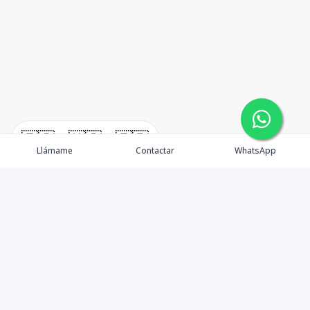
🇪🇸
🇺🇸
🇫🇷
Llámame
Contactar
WhatsApp
TuCasaRD es una empresa de gestión y asesoría en
bienes raíces en la Republica Dominicana, ubicada en la
Ciudad de Santo Domingo, D.N. Esta especializada en el