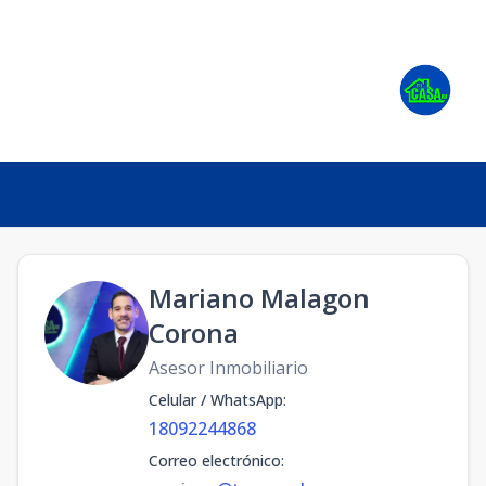
ñado para quienes buscan amplitud, comodidad y una excele
Mariano Malagon
Corona
Asesor Inmobiliario
Celular / WhatsApp
:
18092244868
Correo electrónico
: