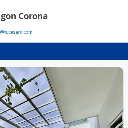
to de 3 habitaciones en una torre netamente familiar, dise
agon Corona
@tucasard.com