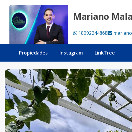
📍 Evaristo Morales | Santo Domingo ✨ Exclusivo apartamen
Mariano Mal
18092244868
mariano
Propiedades
Instagram
LinkTree