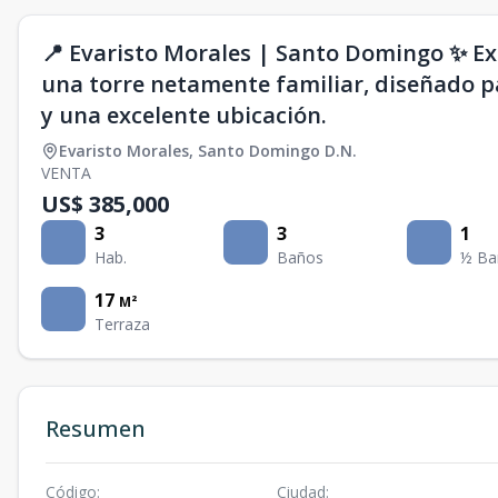
📍 Evaristo Morales | Santo Domingo ✨ Ex
una torre netamente familiar, diseñado 
y una excelente ubicación.
Evaristo Morales
,
Santo Domingo D.N.
VENTA
US$ 385,000
3
3
1
Hab.
Baños
½ Ba
17
M²
Terraza
Resumen
Código
:
Ciudad
: