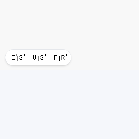
🇪🇸
🇺🇸
🇫🇷