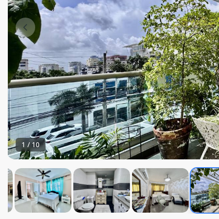
1
/
10