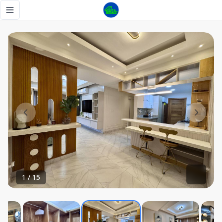
📍 Evaristo Morales | Santo Domingo Descubre este exclusiv
Toggle navigation menu
1
/
15