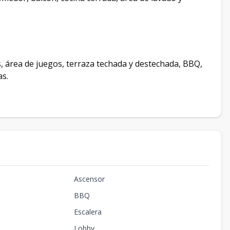
s, área de juegos, terraza techada y destechada, BBQ,
as.
Ascensor
BBQ
Escalera
Lobby