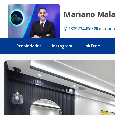
Evaristo Morales- Piso Alto - Tu Casa RD
Mariano Mal
18092244868
mariano
Propiedades
Instagram
LinkTree