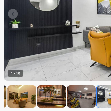
1
/
10