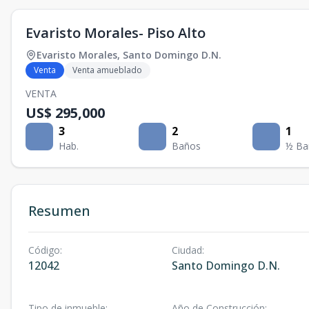
Evaristo Morales- Piso Alto
Evaristo Morales
,
Santo Domingo D.N.
Venta
Venta amueblado
VENTA
US$ 295,000
3
2
1
Hab.
Baños
½ Ba
Resumen
Código
:
Ciudad
:
12042
Santo Domingo D.N.
Tipo de inmueble
:
Año de Construcción
: