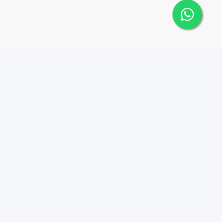
Contáctanos
Menu
8095626884
Propiedades
Instagram
info@tucasard.com