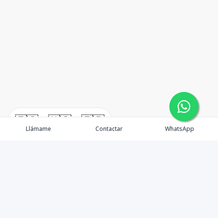
🇪🇸
🇺🇸
🇫🇷
Llámame
Contactar
WhatsApp
TuCasaRD es una empresa de gestión y asesoría en