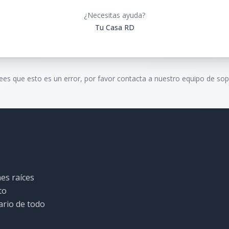
¿Necesitas ayuda?
Tu Casa RD
rees que esto es un error, por favor contacta a nuestro equipo de sop
es raíces
to
ario de todo