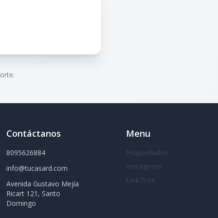
orte.
Contáctanos
Menu
8095626884
Propiedades
Instagram
info@tucasard.com
LinkTree
Avenida Gustavo Mejía
Ricart 121, Santo
Domingo