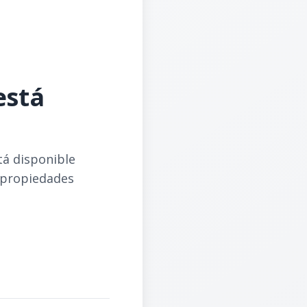
está
tá disponible
 propiedades