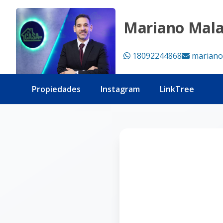
Página no encontrada - Tu Casa RD
Mariano Mal
18092244868
mariano
Propiedades
Instagram
LinkTree