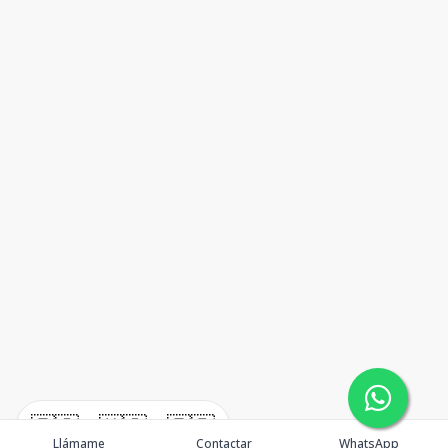
🇪🇸
🇺🇸
🇫🇷
Llámame
Contactar
WhatsApp