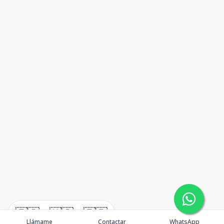
🇪🇸
🇺🇸
🇫🇷
Llámame
Contactar
WhatsApp