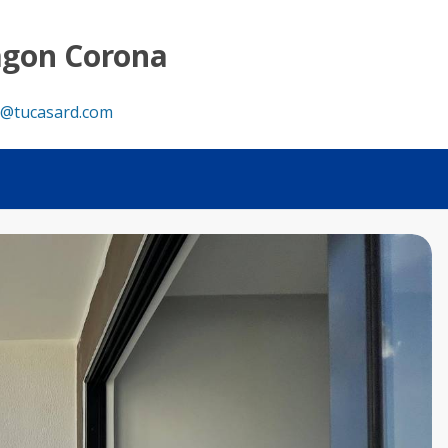
agon Corona
@tucasard.com