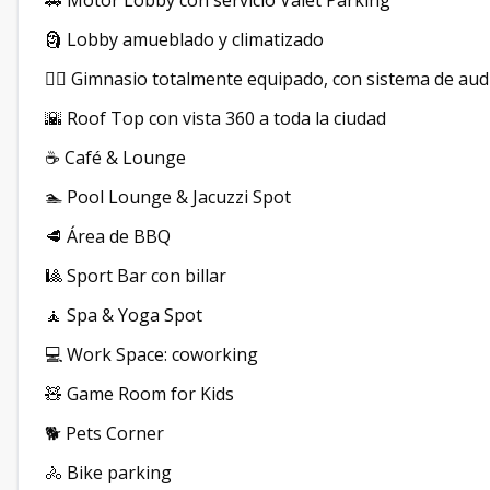
🚗 Motor Lobby con servicio Valet Parking
🗿 Lobby amueblado y climatizado
🏋️‍♂️ Gimnasio totalmente equipado, con sistema de aud
🌇 Roof Top con vista 360 a toda la ciudad
☕ Café & Lounge
🏊 Pool Lounge & Jacuzzi Spot
🥩 Área de BBQ
🎱 Sport Bar con billar
🧘 Spa & Yoga Spot
💻 Work Space: coworking
🧸 Game Room for Kids
🐕 Pets Corner
🚴 Bike parking