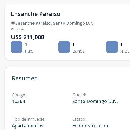
Ensanche Paraíso
Ensanche Paraiso
,
Santo Domingo D.N.
VENTA
US$ 211,000
1
1
1
Hab.
Baños
½ Ba
Resumen
Código
:
Ciudad
:
10364
Santo Domingo D.N.
Tipo de inmueble
:
Estado
:
Apartamentos
En Construcción