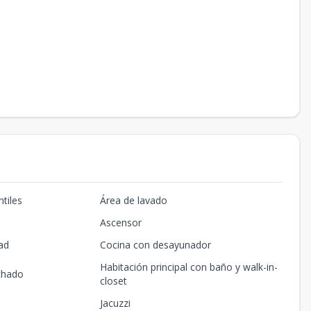
tiles
Área de lavado
Ascensor
ad
Cocina con desayunador
Habitación principal con baño y walk-in-
chado
closet
Jacuzzi