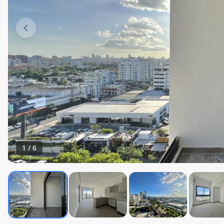
1
/
6