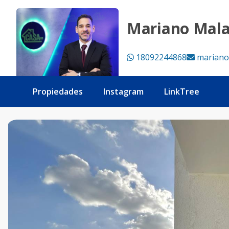
Ensanche Paraíso - Tu Casa RD
Mariano Mal
18092244868
mariano
Propiedades
Instagram
LinkTree