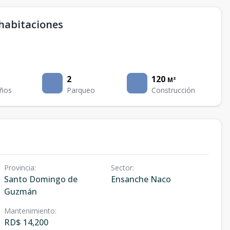
habitaciones
2
120
M²
ños
Parqueo
Construcción
Provincia
:
Sector
:
Santo Domingo de
Ensanche Naco
Guzmán
Mantenimiento
:
RD$ 14,200