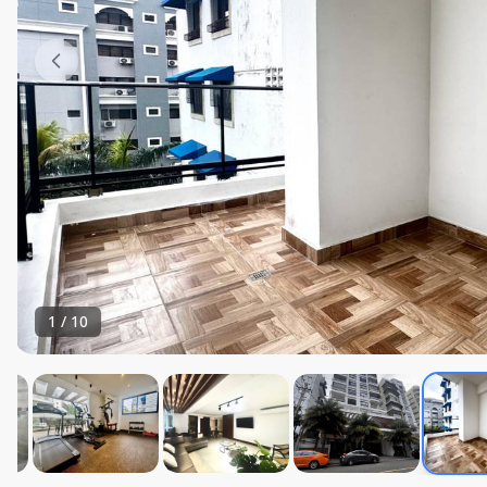
1
/
10