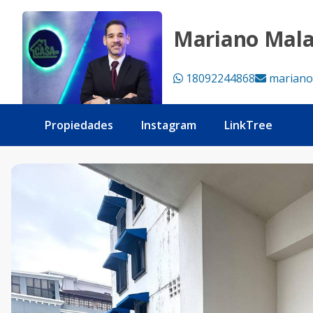
Elegante apartamento en Naco alquiler 2 habitaciones - Tu
Mariano Mal
18092244868
mariano
Propiedades
Instagram
LinkTree