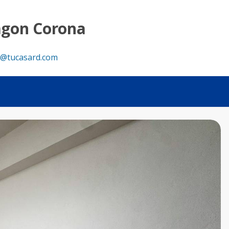
 Casa RD
agon Corona
@tucasard.com