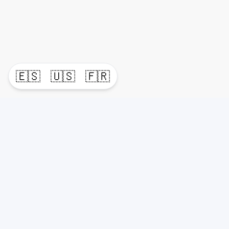
🇪🇸
🇺🇸
🇫🇷