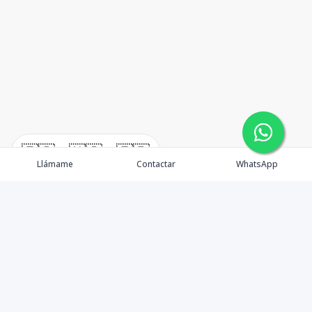
🇪🇸
🇺🇸
🇫🇷
Llámame
Contactar
WhatsApp
TuCasaRD es una empresa de gestión y asesoría en
bienes raíces en la Republica Dominicana, ubicada en la