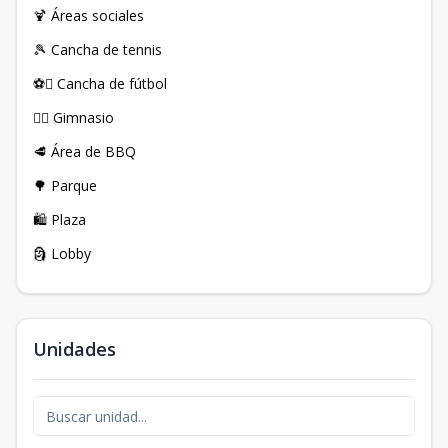
🍹 Áreas sociales
🎾 Cancha de tennis
⚽ Cancha de fútbol
🏋️‍♂️ Gimnasio
🥩 Área de BBQ
🌳 Parque
🛍️ Plaza
🗿 Lobby
Unidades