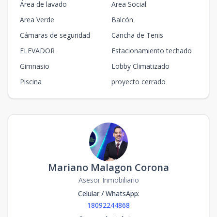
Área de lavado
Area Social
D : 1▲1
Area Verde
Balcón
US$
-
2
-
Disp
299,200
2
-
m2
Cámaras de seguridad
Cancha de Tenis
ELEVADOR
Estacionamiento techado
D : 1▲2
US$
-
1
-
Disp
193,700
1
-
m2
Gimnasio
Lobby Climatizado
Piscina
proyecto cerrado
D : 1▲3
US$
-
1
-
Disp
193,700
1
-
m2
D : 1▲4
US$
-
2
-
Disp
300,500
2
-
m2
D : 2▲1
US$
-
2
-
Disp
271,100
2
-
m2
Mariano Malagon Corona
Asesor Inmobiliario
D : 2▲8
US$
-
2
-
Disp
272,100
2
-
m2
Celular / WhatsApp
:
18092244868
D : 3▲1
US$