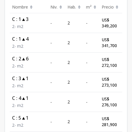
Nombre
Niv.
Hab.
m²
Precio
Est
C : 1▲3
US$
-
2
-
Disp
349,200
2
-
m2
C : 1▲4
US$
-
2
-
Disp
341,700
2
-
m2
C : 2▲6
US$
-
2
-
Disp
272,100
2
-
m2
C : 3▲1
US$
-
2
-
Disp
273,100
2
-
m2
C : 4▲1
US$
-
2
-
Disp
276,100
2
-
m2
C : 5▲1
US$
-
2
-
Disp
281,900
2
-
m2