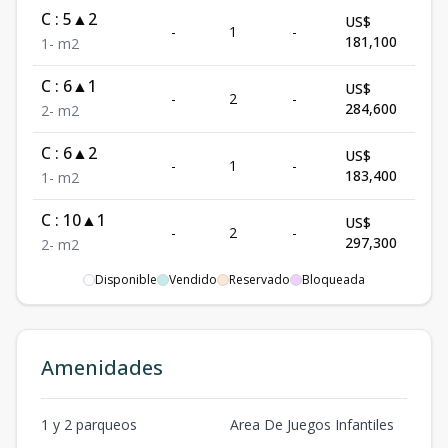
C : 5▲2
US$
-
1
-
Disp
181,100
1
-
m2
C : 6▲1
US$
-
2
-
Disp
284,600
2
-
m2
C : 6▲2
US$
-
1
-
Disp
183,400
1
-
m2
C : 10▲1
US$
-
2
-
Disp
297,300
2
-
m2
Disponible
Vendido
Reservado
Bloqueada
C : 19▲1
US$
-
2
-
Disp
323,500
2
-
m2
C : 20▲1
US$
Amenidades
-
2
-
Disp
486,200
2
-
m2
C : 20▲2
US$
1 y 2 parqueos
Area De Juegos Infantiles
-
1
-
Disp
321,200
1
-
m2