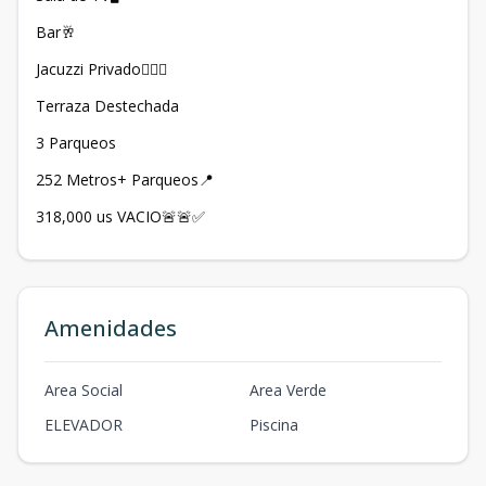
Bar🥂
Jacuzzi Privado🏊🏻‍♂️
Terraza Destechada
3 Parqueos
252 Metros+ Parqueos📍
318,000 us VACIO🚨🚨✅
Amenidades
Area Social
Area Verde
ELEVADOR
Piscina