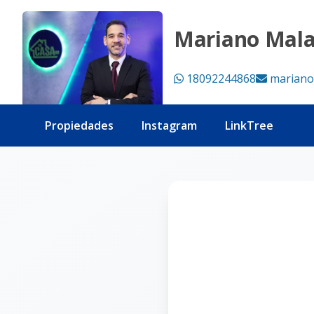
Página no encontrada - Tu Casa RD
Mariano Mal
18092244868
mariano
Propiedades
Instagram
LinkTree