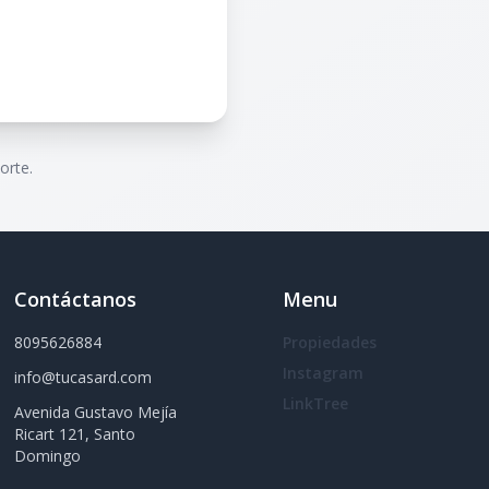
orte.
Contáctanos
Menu
8095626884
Propiedades
Instagram
info@tucasard.com
LinkTree
Avenida Gustavo Mejía
Ricart 121, Santo
Domingo