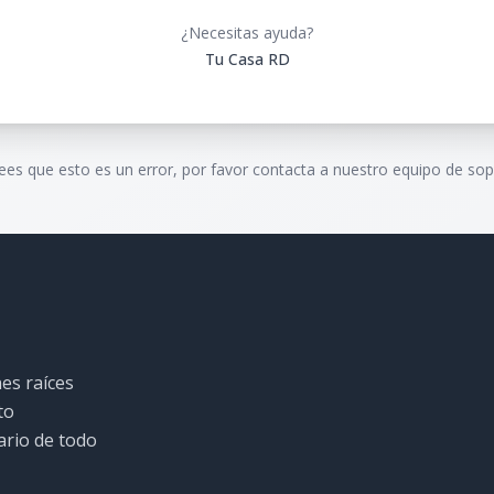
¿Necesitas ayuda?
Tu Casa RD
rees que esto es un error, por favor contacta a nuestro equipo de sop
es raíces
to
ario de todo