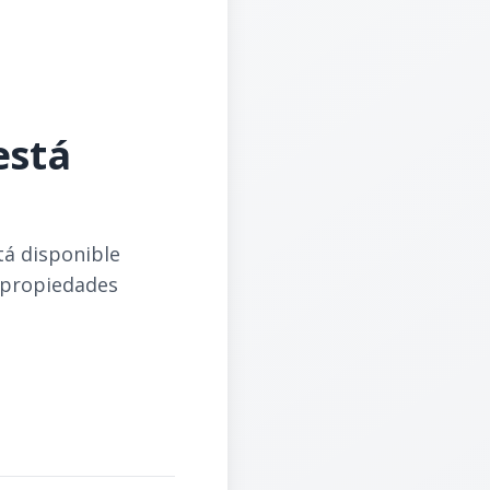
está
tá disponible
 propiedades