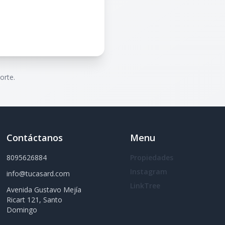
orte.
Contáctanos
Menu
8095626884
Propiedades
Instagram
info@tucasard.com
LinkTree
Avenida Gustavo Mejía
Ricart 121, Santo
Domingo