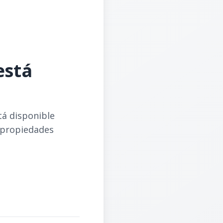
está
tá disponible
 propiedades