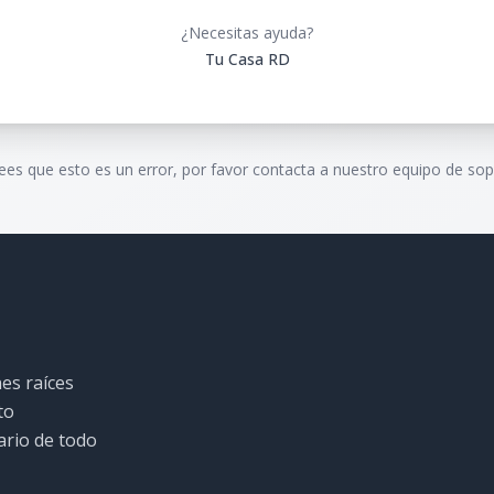
¿Necesitas ayuda?
Tu Casa RD
rees que esto es un error, por favor contacta a nuestro equipo de sop
es raíces
to
ario de todo