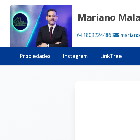
Página no encontrada - Tu Casa RD
Mariano Mal
18092244868
mariano
Propiedades
Instagram
LinkTree