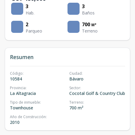
3
3
Hab.
Baños
2
700
M²
Parqueo
Terreno
Resumen
Código
:
Ciudad
:
10584
Bávaro
Provincia
:
Sector
:
La Altagracia
Cocotal Golf & Country Club
Tipo de inmueble
:
Terreno
:
Townhouse
700 m²
Año de Construcción
:
2010