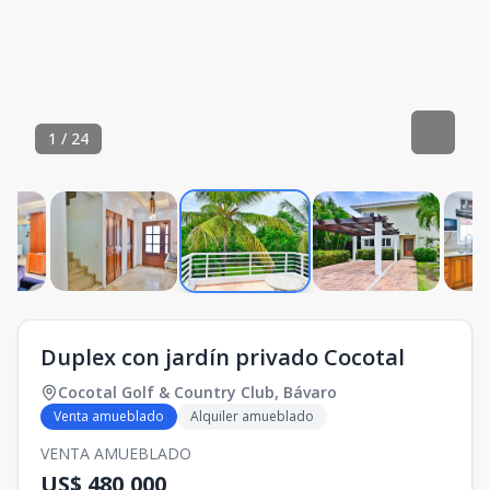
1
/
24
Duplex con jardín privado Cocotal
Cocotal Golf & Country Club
,
Bávaro
Venta amueblado
Alquiler amueblado
VENTA AMUEBLADO
US$ 480,000