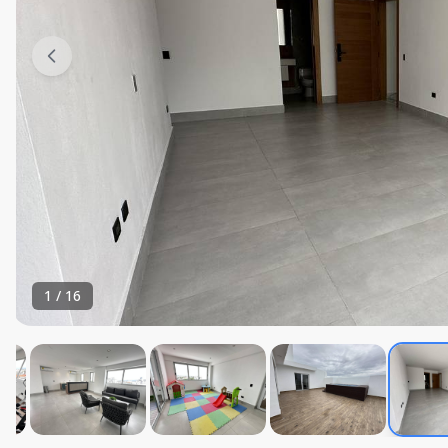
1
/
16