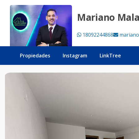
Con jacuzzi 2da con terraza 2 habitaciones - Tu Casa RD
Mariano Mal
18092244868
mariano
Propiedades
Instagram
LinkTree