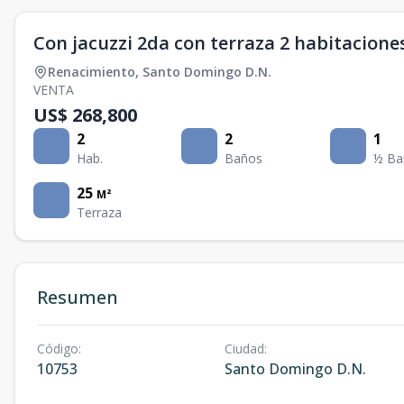
Con jacuzzi 2da con terraza 2 habitacione
Renacimiento
,
Santo Domingo D.N.
VENTA
US$ 268,800
2
2
1
Hab.
Baños
½ Ba
25
M²
Terraza
Resumen
Código
:
Ciudad
:
10753
Santo Domingo D.N.