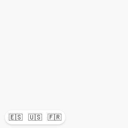
🇪🇸
🇺🇸
🇫🇷