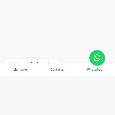
🇪🇸
🇺🇸
🇫🇷
Llámame
Contactar
WhatsApp
TuCasaRD es una empresa de gestión y asesoría en