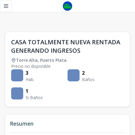
CASA TOTALMENTE NUEVA RENTADA GENERANDO INGRESO
Toggle navigation menu
1
/
0
CASA TOTALMENTE NUEVA RENTADA
GENERANDO INGRESOS
Torre Alta
,
Puerto Plata
Precio no disponible
3
2
Hab.
Baños
1
½ Baños
Resumen