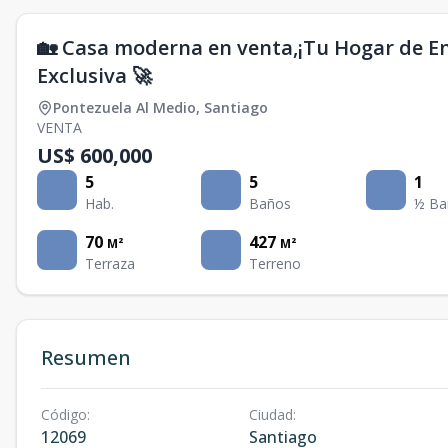
🏡 Casa moderna en venta,¡Tu Hogar de E
Exclusiva 🚀
Pontezuela Al Medio
,
Santiago
VENTA
US$ 600,000
5
5
1
Hab.
Baños
½ Ba
70
427
M²
M²
Terraza
Terreno
Resumen
Código
:
Ciudad
:
12069
Santiago