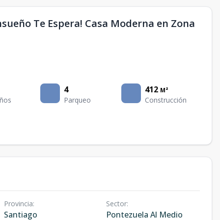
nsueño Te Espera! Casa Moderna en Zona
4
412
M²
ños
Parqueo
Construcción
Provincia
:
Sector
:
Santiago
Pontezuela Al Medio