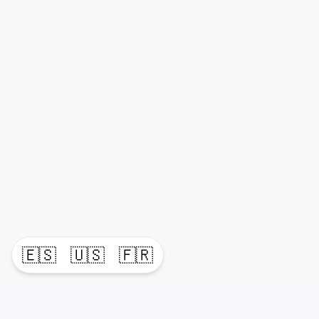
🇪🇸
🇺🇸
🇫🇷