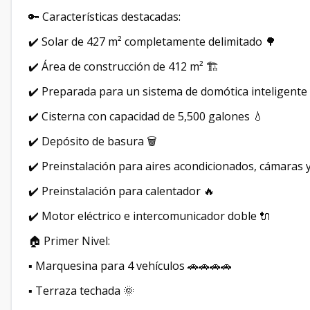
🔑 Características destacadas:
✔️ Solar de 427 m² completamente delimitado 🌳
✔️ Área de construcción de 412 m² 🏗️
✔️ Preparada para un sistema de domótica inteligente
✔️ Cisterna con capacidad de 5,500 galones 💧
✔️ Depósito de basura 🗑️
✔️ Preinstalación para aires acondicionados, cámaras 
✔️ Preinstalación para calentador 🔥
✔️ Motor eléctrico e intercomunicador doble 🔌
🏠 Primer Nivel:
▪️ Marquesina para 4 vehículos 🚗🚗🚗🚗
▪️ Terraza techada 🌞