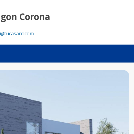
 Casa Moderna en Zona Exclusiva 🚀 - Tu Casa RD
agon Corona
@tucasard.com