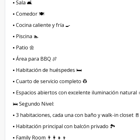
▪️ Sala 🛋️
▪️ Comedor 🍽️
▪️ Cocina caliente y fría 🍳
▪️ Piscina 🏊
▪️ Patio 🌼
▪️ Área para BBQ 🍖
▪️ Habitación de huéspedes 🛏️
▪️ Cuarto de servicio completo 👷
▪️ Espacios abiertos con excelente iluminación natural 
🛌 Segundo Nivel:
▪️ 3 habitaciones, cada una con baño y walk-in closet 🚪
▪️ Habitación principal con balcón privado 🏞️
▪️ Family Room 👨‍👩‍👧‍👦