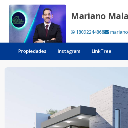
🏡 Casa moderna en venta,¡Tu Hogar de Ensueño Te Espera!
Mariano Mal
18092244868
mariano
Propiedades
Instagram
LinkTree