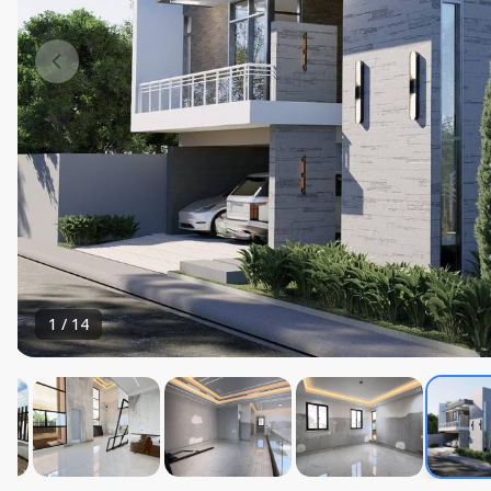
1
/
14