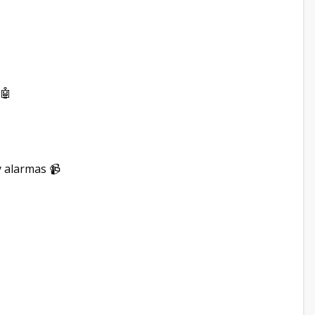
 🤖
y alarmas 📹